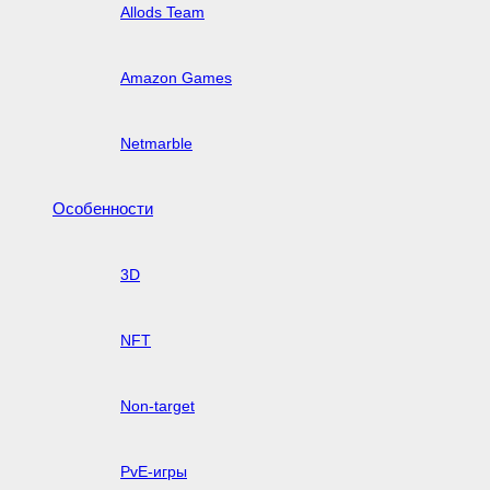
Allods Team
Amazon Games
Netmarble
Особенности
3D
NFT
Non-target
PvE-игры