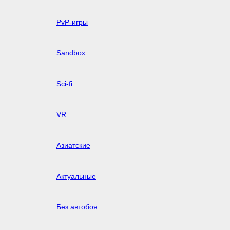
PvP-игры
Sandbox
Sci-fi
VR
Азиатские
Актуальные
Без автобоя