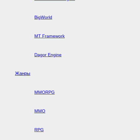
BigWorld
MT Framework
Dagor Engine
Жанры
MMORPG
MMO
RPG