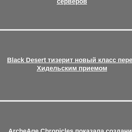
серверов
Black Desert тизерит новый класс пер
Хидельским приемом
ArcheAge Chronicles показала создан