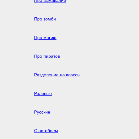
Про выживание
Про зомби
Про магию
Про пиратов
Разделение на классы
Ролевые
Русские
С автобоем