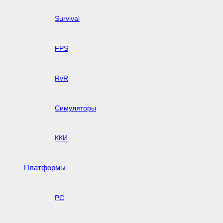
Survival
FPS
RvR
Симуляторы
ККИ
Платформы
PC