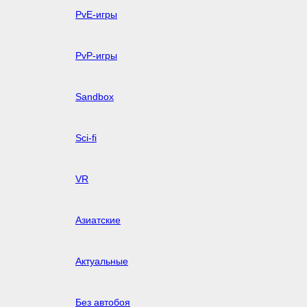
PvE-игры
PvP-игры
Sandbox
Sci-fi
VR
Азиатские
Актуальные
Без автобоя