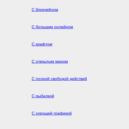
С блокчейном
С большим онлайном
С крафтом
С открытым миром
С полной свободой действий
С рыбалкой
С хорошей графикой