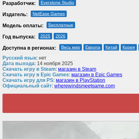
Everstone Studio
Разработчик:
NetEase Games
Издатель:
Бесплатные
Модель оплаты:
2025
2026
Год выпуска:
Весь мир
Европа
Китай
Корея
Доступна в регионах:
Русский язык
: нет
Дата выхода
: 14 ноября 2025
Скачать игру в Steam
:
магазин в Steam
Скачать игру в Epic Games
:
магазин в Epic Games
Скачать игру для PS
:
магазин в PlayStation
Официальный сайт
:
wherewindsmeetgame.com