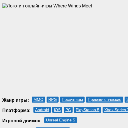
MMO
RPG
Песочницы
Приключенческие
Жанр игры:
Android
iOS
PC
PlayStation 5
Xbox Series 
Платформа:
Unreal Engine 5
Игровой движок: