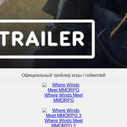
Официальный трейлер игры / геймплей
Where Winds Meet
MMORPG
Where Winds Meet
MMORPG 3