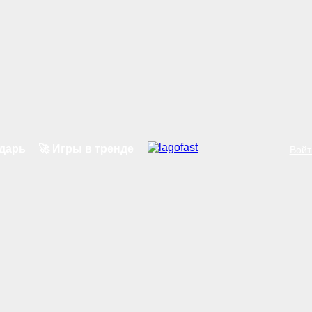
ндарь
🚀 Игры в тренде
Войт