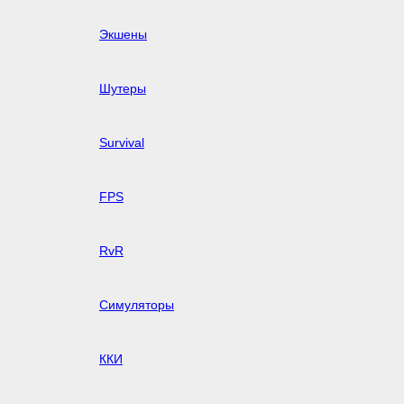
Экшены
Шутеры
Survival
FPS
RvR
Симуляторы
ККИ