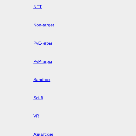
NFT
Non-target
PvE-игры
PvP-игры
Sandbox
Sci-fi
VR
Азиатские