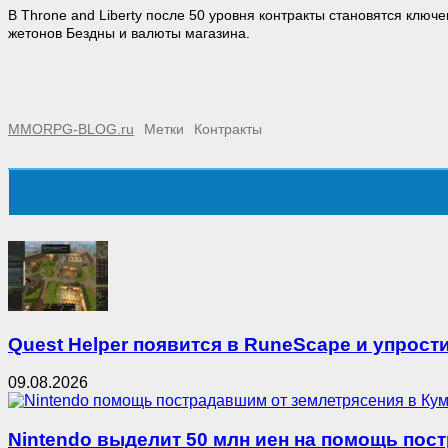
В Throne and Liberty после 50 уровня контракты становятся ключ
жетонов Бездны и валюты магазина.
MMORPG-BLOG.ru
Метки
Контракты
Quest Helper появится в RuneScape и упрост
09.08.2026
Nintendo выделит 50 млн иен на помощь пос