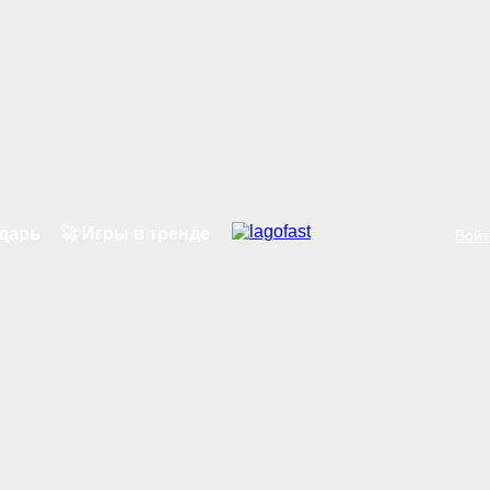
ндарь
🚀 Игры в тренде
Войт