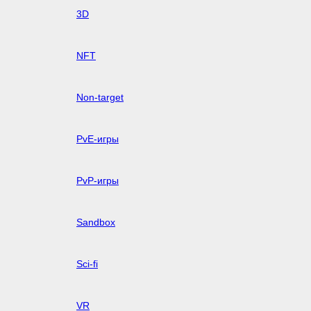
3D
NFT
Non-target
PvE-игры
PvP-игры
Sandbox
Sci-fi
VR