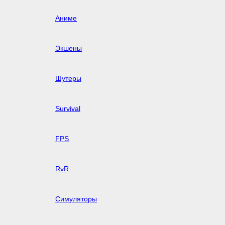
Аниме
Экшены
Шутеры
Survival
FPS
RvR
Симуляторы