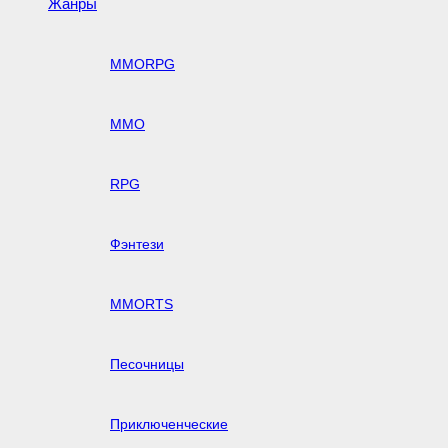
Жанры
MMORPG
MMO
RPG
Фэнтези
MMORTS
Песочницы
Приключенческие