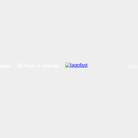
ндарь
🚀 Игры в тренде
Войт