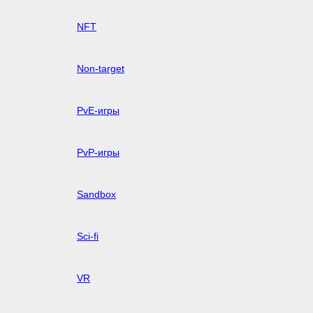
NFT
Non-target
PvE-игры
PvP-игры
Sandbox
Sci-fi
VR