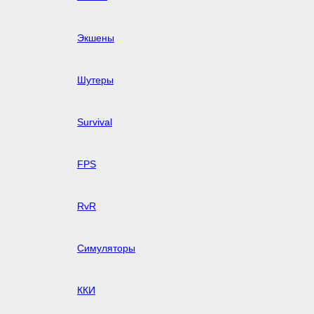
Экшены
Шутеры
Survival
FPS
RvR
Симуляторы
ККИ