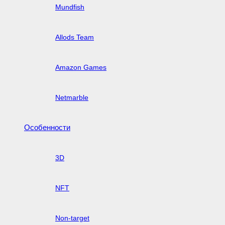
Mundfish
Allods Team
Amazon Games
Netmarble
Особенности
3D
NFT
Non-target