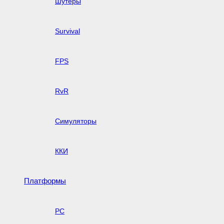
Шутеры
Survival
FPS
RvR
Симуляторы
ККИ
Платформы
PC