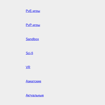
PvE-игры
PvP-игры
Sandbox
Sci-fi
VR
Азиатские
Актуальные