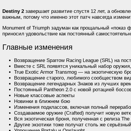
Destiny 2
завершает развитие спустя 12 лет, а обновле
важным, потому что именно этот патч навсегда измени
Monument of Triumph задуман как прощальный «показ ф
приносил удовольствие как постоянный самостоятельн
Главные изменения
Возвращение Sparrow Racing League (SRL) на пос
Вместе с SRL появятся уникальный набор оружия
True Exotic Armor Transmog — на экзотическую б
Возвращение старого, любимого сообществом ви
Возвращение легендарных Знаков из лучших вре
Постоянный Pantheon 2.0 с новой ротацией боссо
Новые классовые аспекты
Новинки в ближнем бою
Изменения подклассов, включая полный перерабо
Создаваемое оружие (Crafted) получит новую ветк
Вся экзотическая броня, полученная с релиза The 
Другие экзотики тоже получат столь же серьёзн
Упрощение Portalu и Onslaught