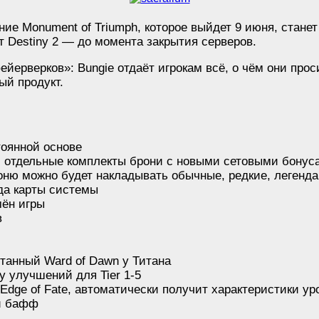
ние Monument of Triumph, которое выйдет 9 июня, стане
т Destiny 2 — до момента закрытия серверов.
ейерверков»: Bungie отдаёт игрокам всё, о чём они про
ый продукт.
тоянной основе
, отдельные комплекты брони с новыми сетовыми бонуса
роню можно будет накладывать обычные, редкие, леген
да карты системы
мён игры
в
танный Ward of Dawn у Титана
у улучшений для Tier 1-5
Edge of Fate, автоматически получит характеристики уро
ый бафф