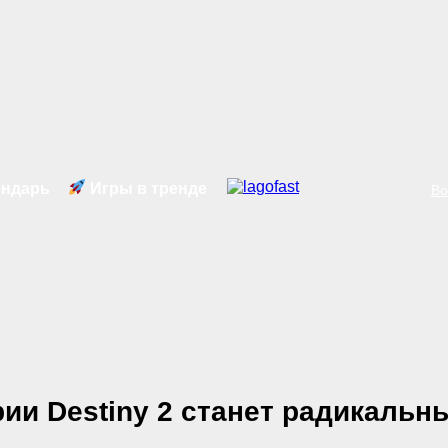
ндарь
Игры в тренде
Во
ии Destiny 2 станет радикальн