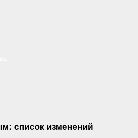
йти
ым: список изменений