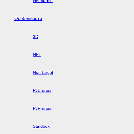
Netmarble
Особенности
3D
NFT
Non-target
PvE-игры
PvP-игры
Sandbox