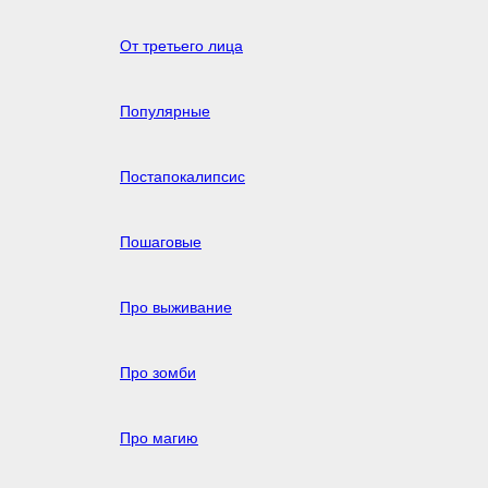
От третьего лица
Популярные
Постапокалипсис
Пошаговые
Про выживание
Про зомби
Про магию