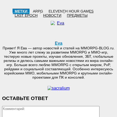
МЕТКИ
ARPG
ELEVENTH HOUR GAMES
LAST EPOCH
НОВОСТИ
ПРЕДМЕТЫ
Eva
Привет! Я Ева — автор новостей и статей на MMORPG-BLOG.ru.
Уже много лет слежу за развитием MMORPG и MMO-игр,
тестирую новые проекты, изучаю обновления, ЗБТ, глобальные
релизы и делюсь самыми важными новостями из мира онлайн-
игр. Больше всего люблю MMORPG с открытым миром, PvP,
рейдами и социальной составляющей. Особенно интересуюсь
корейскими MMO, мобильными MMORPG и крупными онлайн-
проектами для ПК и консолей.
ОСТАВЬТЕ ОТВЕТ
Коммент