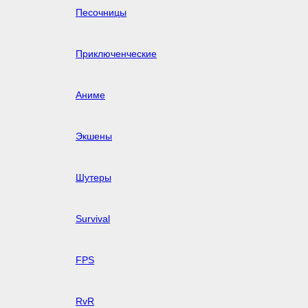
Песочницы
Приключенческие
Аниме
Экшены
Шутеры
Survival
FPS
RvR