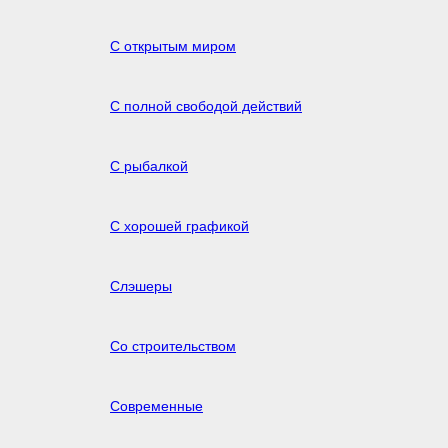
С открытым миром
С полной свободой действий
С рыбалкой
С хорошей графикой
Слэшеры
Со строительством
Современные