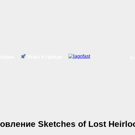
ндарь
Игры в тренде
Во
новление Sketches of Lost Heirl