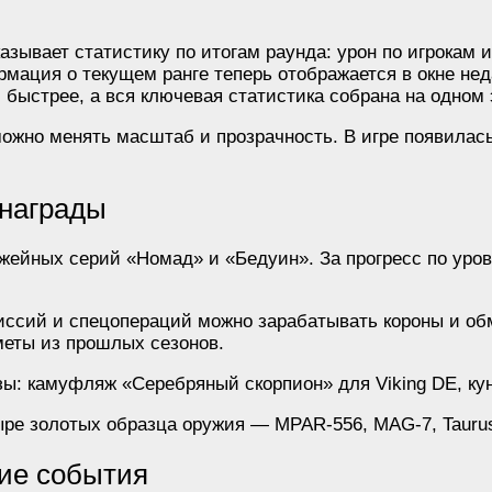
азывает статистику по итогам раунда: урон по игрокам 
мация о текущем ранге теперь отображается в окне неда
л быстрее, а вся ключевая статистика собрана на одном 
ожно менять масштаб и прозрачность. В игре появилас
 награды
ужейных серий «Номад» и «Бедуин». За прогресс по уро
ссий и спецопераций можно зарабатывать короны и обм
меты из прошлых сезонов.
: камуфляж «Серебряный скорпион» для Viking DE, куна
тыре золотых образца оружия — MPAR-556, MAG-7, Tauru
ие события