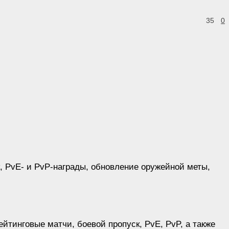
35
0
к, PvE- и PvP-награды, обновление оружейной меты,
йтинговые матчи, боевой пропуск, PvE, PvP, а также