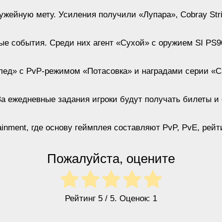
ейную мету. Усиления получили «Лупара», Cobray Strike
ые события. Среди них агент «Сухой» с оружием SI PS9
лед» с PvP-режимом «Потасовка» и наградами серии «Са
За ежедневные задания игроки будут получать билеты и
ainment, где основу геймплея составляют PvP, PvE, ре
Пожалуйста, оцените
Рейтинг
5
/ 5. Оценок:
1