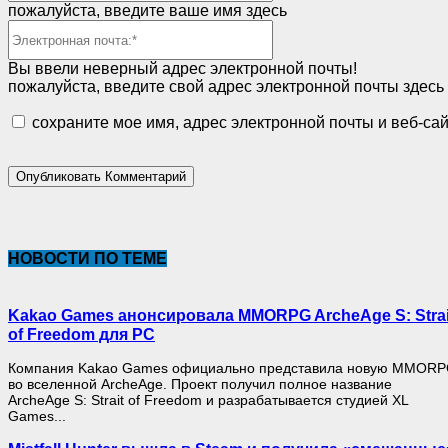
пожалуйста, введите ваше имя здесь
Электронная
почта:*
Вы ввели неверный адрес электронной почты!
пожалуйста, введите свой адрес электронной почты здесь
сохраните мое имя, адрес электронной почты и веб-са
НОВОСТИ ПО ТЕМЕ
Kakao Games анонсировала MMORPG ArcheAge S: Strai
of Freedom для PC
Компания Kakao Games официально представила новую MMOR
во вселенной ArcheAge. Проект получил полное название
ArcheAge S: Strait of Freedom и разрабатывается студией XL
Games...