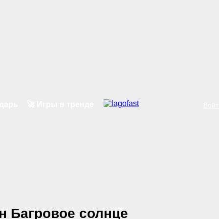
ндарь
🚀 Игры в тренде
Войт
он Багровое солнце