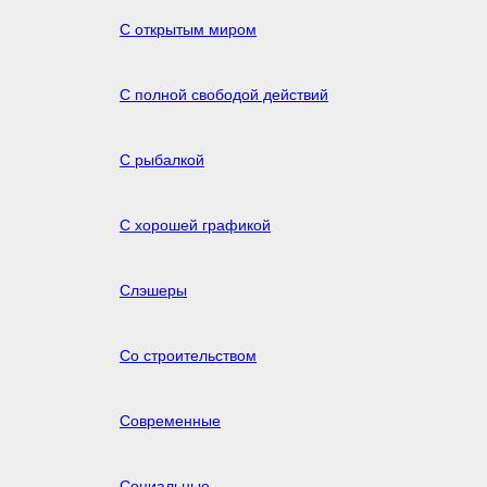
С открытым миром
С полной свободой действий
С рыбалкой
С хорошей графикой
Слэшеры
Со строительством
Современные
Социальные