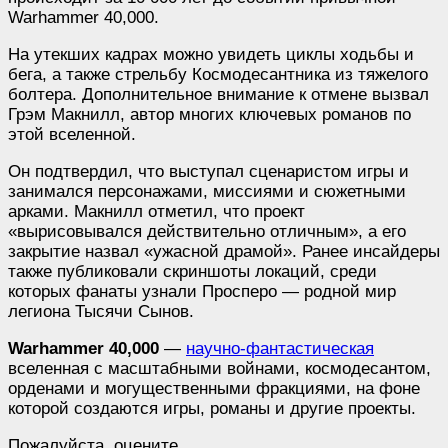
Warhammer 40,000.
На утекших кадрах можно увидеть циклы ходьбы и
бега, а также стрельбу Космодесантника из тяжелого
болтера. Дополнительное внимание к отмене вызвал
Грэм Макнилл, автор многих ключевых романов по
этой вселенной.
Он подтвердил, что выступал сценаристом игры и
занимался персонажами, миссиями и сюжетными
арками. Макнилл отметил, что проект
«вырисовывался действительно отличным», а его
закрытие назвал «ужасной драмой». Ранее инсайдеры
также публиковали скриншоты локаций, среди
которых фанаты узнали Просперо — родной мир
легиона Тысячи Сынов.
Warhammer 40,000
—
научно-фантастическая
вселенная с масштабными войнами, космодесантом,
орденами и могущественными фракциями, на фоне
которой создаются игры, романы и другие проекты.
Пожалуйста, оцените