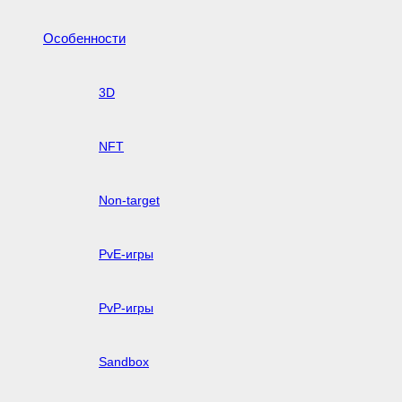
Особенности
3D
NFT
Non-target
PvE-игры
PvP-игры
Sandbox