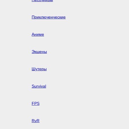
Приключенческие
Аниме
Экшены
Шутеры
Survival
FPS
RvR