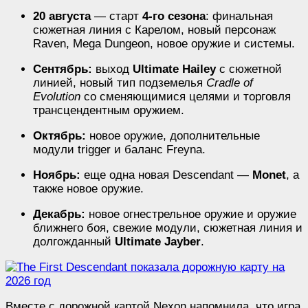
20 августа
— старт
4-го сезона
: финальная
сюжетная линия с Карелом, новый персонаж
Raven, Mega Dungeon, новое оружие и системы.
Сентябрь:
выход
Ultimate Hailey
с сюжетной
линией, новый тип подземелья
Cradle of
Evolution
со сменяющимися целями и торговля
трансцендентным оружием.
Октябрь:
новое оружие, дополнительные
модули trigger и баланс Freyna.
Ноябрь:
еще одна новая Descendant —
Monet
, а
также новое оружие.
Декабрь:
новое огнестрельное оружие и оружие
ближнего боя, свежие модули, сюжетная линия и
долгожданный
Ultimate Jayber
.
Вместе с дорожной картой Nexon напомнила, что игра