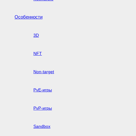
Особенности
3D
NFT
Non-target
PvE-игры
PvP-игры
Sandbox