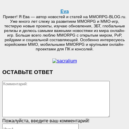
Eva
Привет! Я Ева — автор новостей и статей на MMORPG-BLOG.ru.
Уже много лет слежу за развитием MMORPG и MMO-игр,
тестирую новые проекты, изучаю обновления, ЗБТ, глобальные
релизы и делюсь самыми важными новостями из мира онлайн-
игр. Больше всего люблю MMORPG с открытым миром, PvP,
рейдами и социальной составляющей. Особенно интересуюсь
корейскими MMO, мобильными MMORPG и крупными онлайн-
проектами для ПК и консолей.
ОСТАВЬТЕ ОТВЕТ
Коммент
Пожалуйста, введите ваш комментарий!
Имя:*