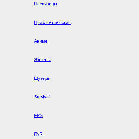
Песочницы
Приключенческие
Аниме
Экшены
Шутеры
Survival
FPS
RvR