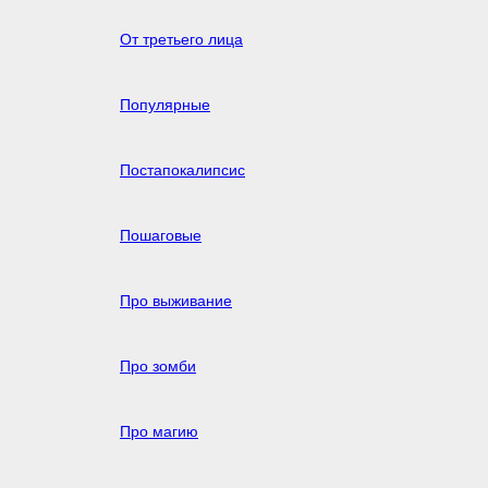
От третьего лица
Популярные
Постапокалипсис
Пошаговые
Про выживание
Про зомби
Про магию