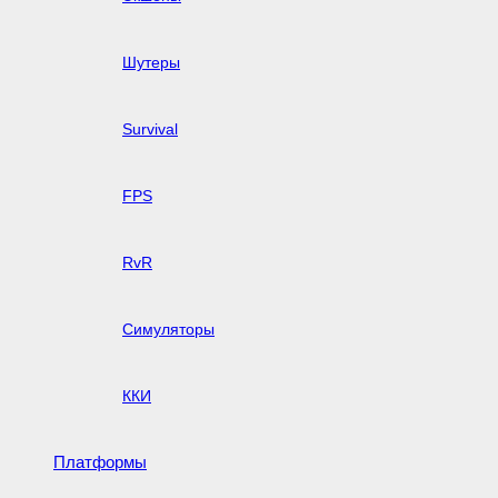
Шутеры
Survival
FPS
RvR
Симуляторы
ККИ
Платформы