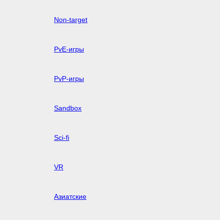
Non-target
PvE-игры
PvP-игры
Sandbox
Sci-fi
VR
Азиатские