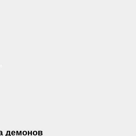
и
а демонов