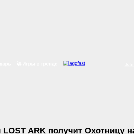
ндарь
🚀 Игры в тренде
Войт
я LOST ARK получит Охотницу н