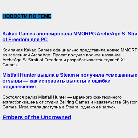
НОВОСТИ ПО ТЕМЕ
Kakao Games анонсировала MMORPG ArcheAge S: Strai
of Freedom для PC
Компания Kakao Games официально представила новую MMOR
во вселенной ArcheAge. Проект получил полное название
ArcheAge S: Strait of Freedom и разрабатывается студией XL
Games...
Mistfall Hunter вышла в Steam и получила «смешанные
отзывы — как исправить вылеты и ошибки
подключения
Состоялся релиз Mistfall Hunter — мрачного фэнтезийного
extraction-экшена от студии Bellring Games и издательства Skysto
Games. Игра стала доступна в Steam, однако её запуск...
Embers of the Uncrowned