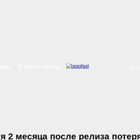
ндарь
🚀 Игры в тренде
Войт
тя 2 месяца после релиза поте