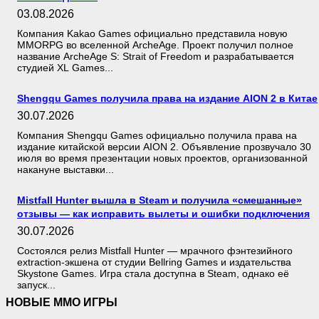
03.08.2026
Компания Kakao Games официально представила новую
MMORPG во вселенной ArcheAge. Проект получил полное
название ArcheAge S: Strait of Freedom и разрабатывается
студией XL Games...
Shengqu Games получила права на издание AION 2 в Китае
30.07.2026
Компания Shengqu Games официально получила права на
издание китайской версии AION 2. Объявление прозвучало 30
июля во время презентации новых проектов, организованной
накануне выставки...
Mistfall Hunter вышла в Steam и получила «смешанные»
отзывы — как исправить вылеты и ошибки подключения
30.07.2026
Состоялся релиз Mistfall Hunter — мрачного фэнтезийного
extraction-экшена от студии Bellring Games и издательства
Skystone Games. Игра стала доступна в Steam, однако её
запуск...
НОВЫЕ MMO ИГРЫ