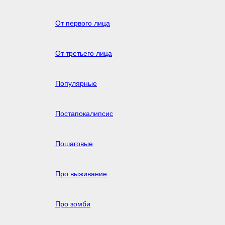
От первого лица
От третьего лица
Популярные
Постапокалипсис
Пошаговые
Про выживание
Про зомби