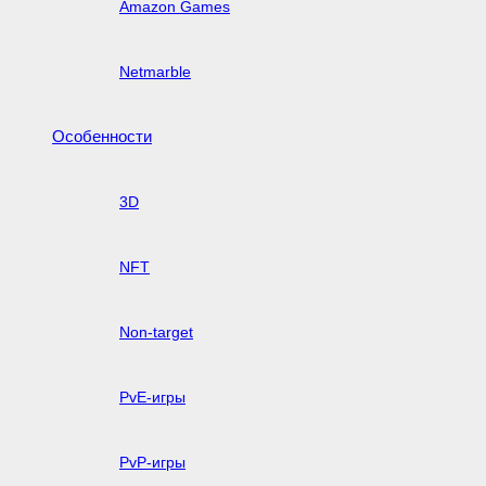
Amazon Games
Netmarble
Особенности
3D
NFT
Non-target
PvE-игры
PvP-игры