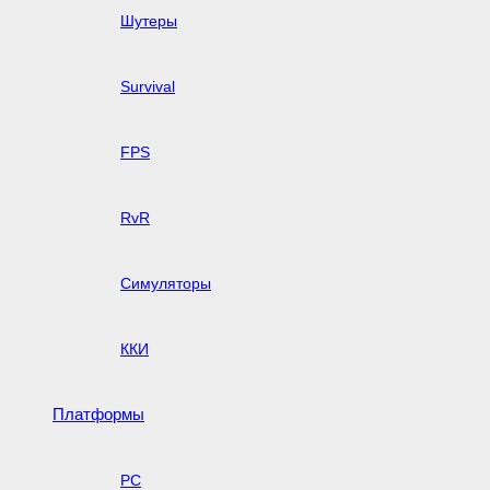
Шутеры
Survival
FPS
RvR
Симуляторы
ККИ
Платформы
PC