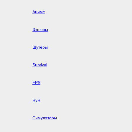
Аниме
Экшены
Шутеры
Survival
FPS
RvR
Симуляторы