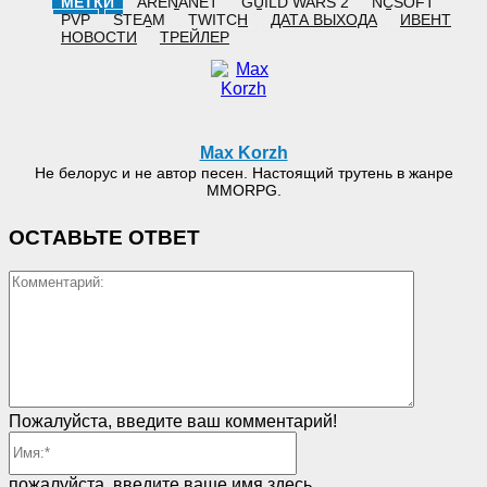
МЕТКИ
ARENANET
GUILD WARS 2
NCSOFT
PVP
STEAM
TWITCH
ДАТА ВЫХОДА
ИВЕНТ
НОВОСТИ
ТРЕЙЛЕР
Max Korzh
Не белорус и не автор песен. Настоящий трутень в жанре
MMORPG.
ОСТАВЬТЕ ОТВЕТ
Коммент
Пожалуйста, введите ваш комментарий!
Имя:*
пожалуйста, введите ваше имя здесь