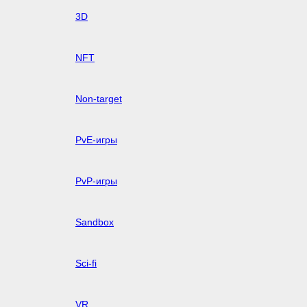
3D
NFT
Non-target
PvE-игры
PvP-игры
Sandbox
Sci-fi
VR