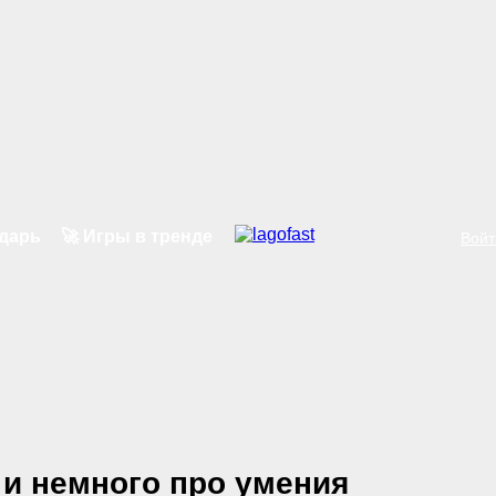
ндарь
🚀 Игры в тренде
Войт
 и немного про умения