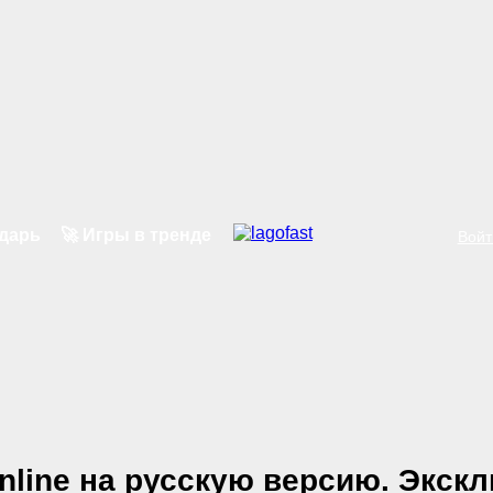
ндарь
🚀 Игры в тренде
Войт
Online на русскую версию. Экск