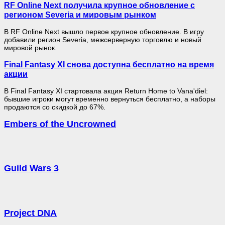
RF Online Next получила крупное обновление с
регионом Severia и мировым рынком
В RF Online Next вышло первое крупное обновление. В игру
добавили регион Severia, межсерверную торговлю и новый
мировой рынок.
Final Fantasy XI снова доступна бесплатно на время
акции
В Final Fantasy XI стартовала акция Return Home to Vana'diel:
бывшие игроки могут временно вернуться бесплатно, а наборы
продаются со скидкой до 67%.
Embers of the Uncrowned
Guild Wars 3
Project DNA