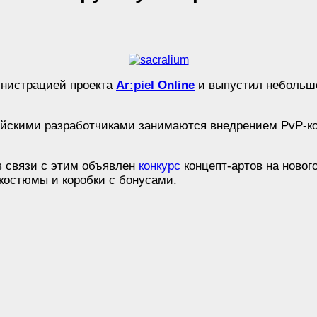
инистрацией проекта
Ar:piel Online
и выпустил небольшое
ейскими разработчиками занимаются внедрением PvP-кон
 в связи с этим объявлен
конкурс
концепт-артов на новог
костюмы и коробки с бонусами.