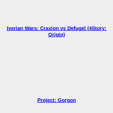
Iverian Wars: Craxion vs Defugel (4Story:
Origin)
Project: Gorgon