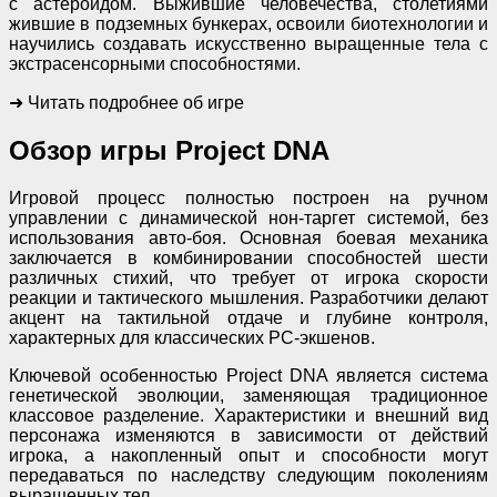
с астероидом. Выжившие человечества, столетиями
жившие в подземных бункерах, освоили биотехнологии и
научились создавать искусственно выращенные тела с
экстрасенсорными способностями.
➜ Читать подробнее об игре
Обзор игры Project DNA
Игровой процесс полностью построен на ручном
управлении с динамической нон-таргет системой, без
использования авто-боя. Основная боевая механика
заключается в комбинировании способностей шести
различных стихий, что требует от игрока скорости
реакции и тактического мышления. Разработчики делают
акцент на тактильной отдаче и глубине контроля,
характерных для классических PC-экшенов.
Ключевой особенностью Project DNA является система
генетической эволюции, заменяющая традиционное
классовое разделение. Характеристики и внешний вид
персонажа изменяются в зависимости от действий
игрока, а накопленный опыт и способности могут
передаваться по наследству следующим поколениям
выращенных тел.