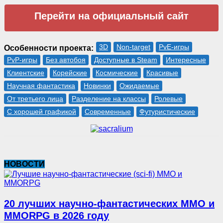
Перейти на официальный сайт
3D
Non-target
PvE-игры
Особенности проекта:
PvP-игры
Без автобоя
Доступные в Steam
Интересные
Клиентские
Корейские
Космические
Красивые
Научная фантастика
Новинки
Ожидаемые
От третьего лица
Разделение на классы
Ролевые
С хорошей графикой
Современные
Футуристические
НОВОСТИ
20 лучших научно-фантастических MMO и
MMORPG в 2026 году