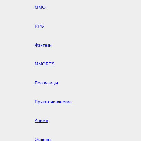
MMO
RPG
Фэнтези
MMORTS
Песочницы
Приключенческие
Аниме
Экшены