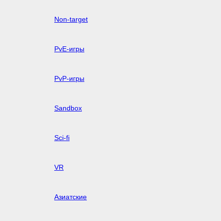
Non-target
PvE-игры
PvP-игры
Sandbox
Sci-fi
VR
Азиатские