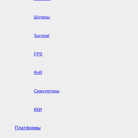
Шутеры
Survival
FPS
RvR
Симуляторы
ККИ
Платформы