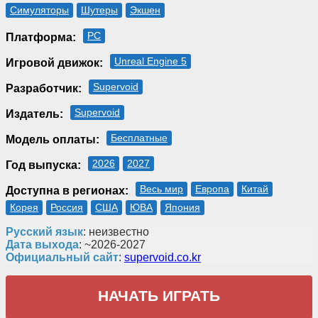
Симуляторы
Шутеры
Экшен
PC
Платформа:
Unreal Engine 5
Игровой движок:
Supervoid
Разработчик:
Supervoid
Издатель:
Бесплатные
Модель оплаты:
2026
2027
Год выпуска:
Весь мир
Европа
Китай
Доступна в регионах:
Корея
Россия
США
ЮВА
Япония
Русский язык
: неизвестно
Дата выхода
: ~2026-2027
Официальный сайт
:
supervoid.co.kr
НАЧАТЬ ИГРАТЬ