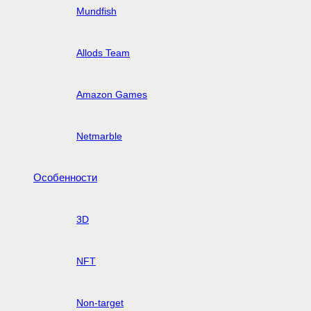
Mundfish
Allods Team
Amazon Games
Netmarble
Особенности
3D
NFT
Non-target