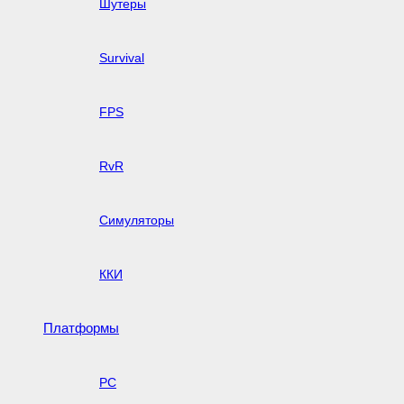
Шутеры
Survival
FPS
RvR
Симуляторы
ККИ
Платформы
PC