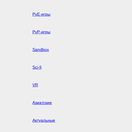
PvE-игры
PvP-игры
Sandbox
Sci-fi
VR
Азиатские
Актуальные