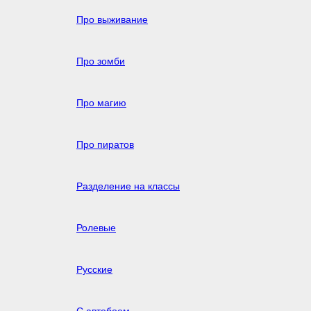
Про выживание
Про зомби
Про магию
Про пиратов
Разделение на классы
Ролевые
Русские
С автобоем