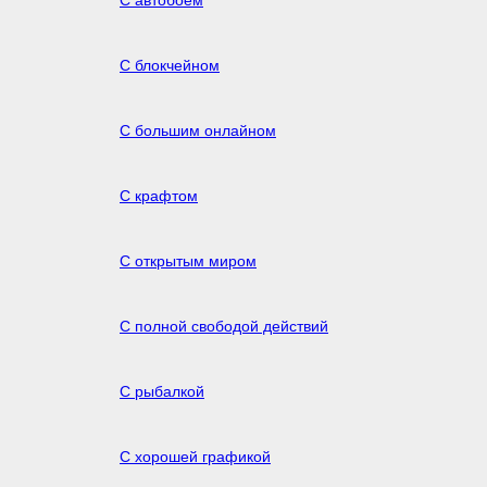
С блокчейном
С большим онлайном
С крафтом
С открытым миром
С полной свободой действий
С рыбалкой
С хорошей графикой