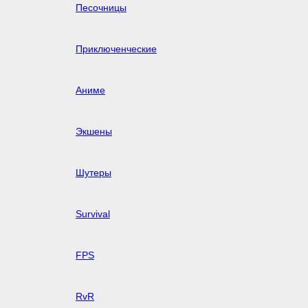
Песочницы
Приключенческие
Аниме
Экшены
Шутеры
Survival
FPS
RvR