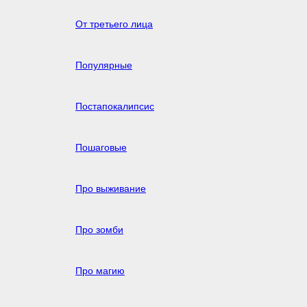
От третьего лица
Популярные
Постапокалипсис
Пошаговые
Про выживание
Про зомби
Про магию