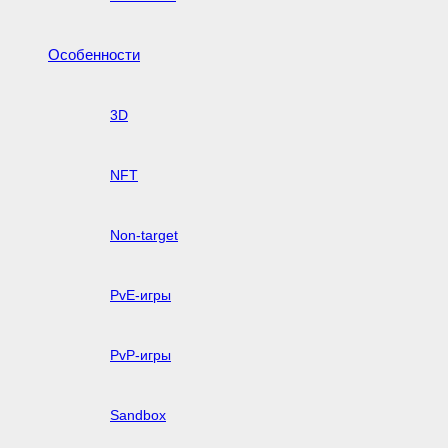
Особенности
3D
NFT
Non-target
PvE-игры
PvP-игры
Sandbox