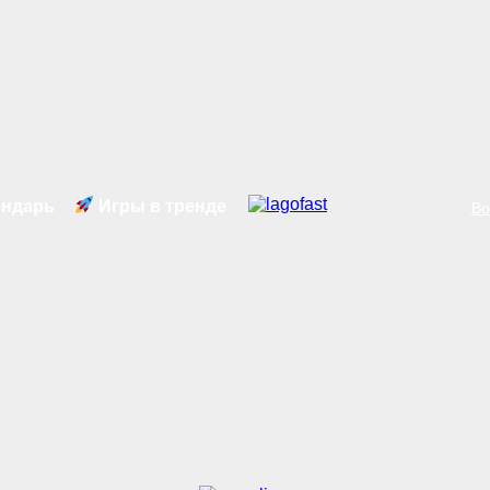
ндарь
Игры в тренде
Во