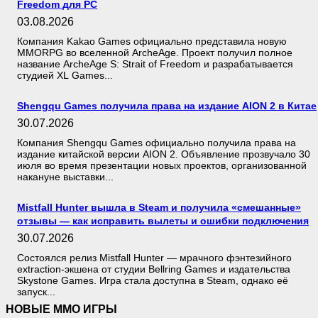
Freedom для PC
03.08.2026
Компания Kakao Games официально представила новую
MMORPG во вселенной ArcheAge. Проект получил полное
название ArcheAge S: Strait of Freedom и разрабатывается
студией XL Games...
Shengqu Games получила права на издание AION 2 в Китае
30.07.2026
Компания Shengqu Games официально получила права на
издание китайской версии AION 2. Объявление прозвучало 30
июля во время презентации новых проектов, организованной
накануне выставки...
Mistfall Hunter вышла в Steam и получила «смешанные»
отзывы — как исправить вылеты и ошибки подключения
30.07.2026
Состоялся релиз Mistfall Hunter — мрачного фэнтезийного
extraction-экшена от студии Bellring Games и издательства
Skystone Games. Игра стала доступна в Steam, однако её
запуск...
НОВЫЕ MMO ИГРЫ