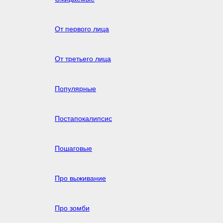
От первого лица
От третьего лица
Популярные
Постапокалипсис
Пошаговые
Про выживание
Про зомби