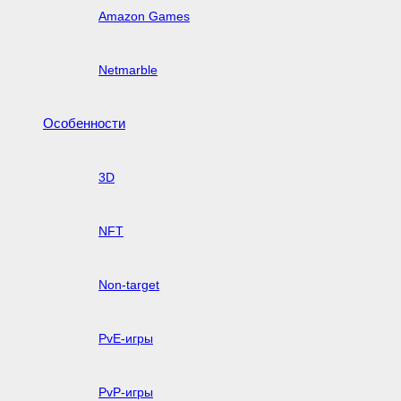
Amazon Games
Netmarble
Особенности
3D
NFT
Non-target
PvE-игры
PvP-игры