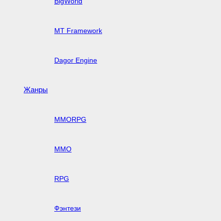
BigWorld
MT Framework
Dagor Engine
Жанры
MMORPG
MMO
RPG
Фэнтези