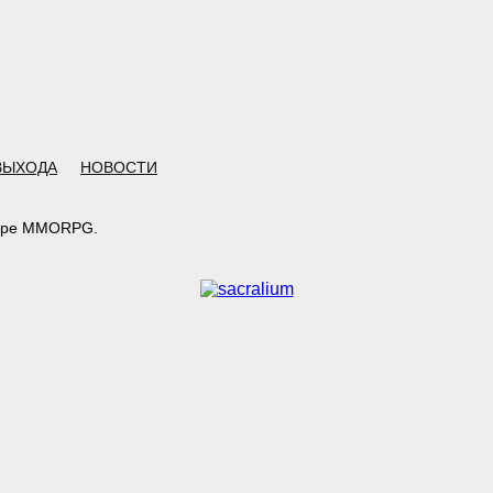
ВЫХОДА
НОВОСТИ
жанре MMORPG.
тарий: