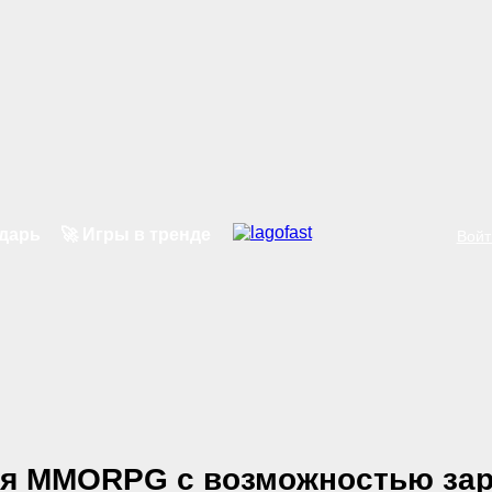
ндарь
🚀 Игры в тренде
Войт
вая MMORPG с возможностью за