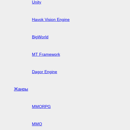
Unity
Havok Vision Engine
BigWorld
MT Framework
Dagor Engine
Жанры
MMORPG
MMO