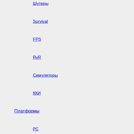
Шутеры
Survival
FPS
RvR
Симуляторы
ККИ
Платформы
PC