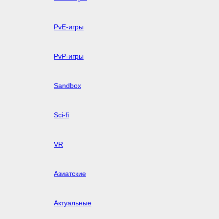
PvE-игры
PvP-игры
Sandbox
Sci-fi
VR
Азиатские
Актуальные