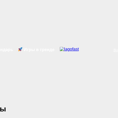
ндарь
Игры в тренде
Во
ры