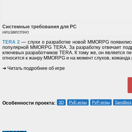
Системные требования для PC
неизвестно
TERA 2
— слухи о разработке новой MMORPG появились
популярной MMORPG TERA. За разработку отвечает подра
ключевых разработчиков TERA. К тому же, он является пе
относится к жанру MMORPG и на момент слухов, команда р
➜ Читать подробнее об игре
3D
PvE-игры
PvP-игры
Sandbox
Особенности проекта: