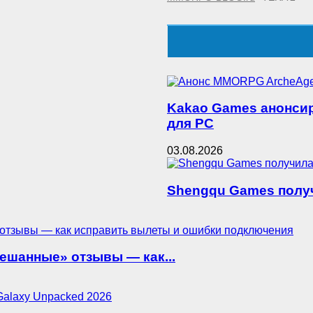
Kakao Games анонсир
для PC
03.08.2026
Shengqu Games получ
мешанные» отзывы — как...