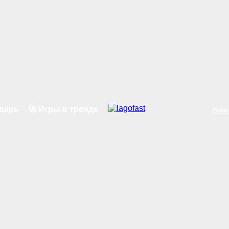
ндарь
🚀 Игры в тренде
Войт