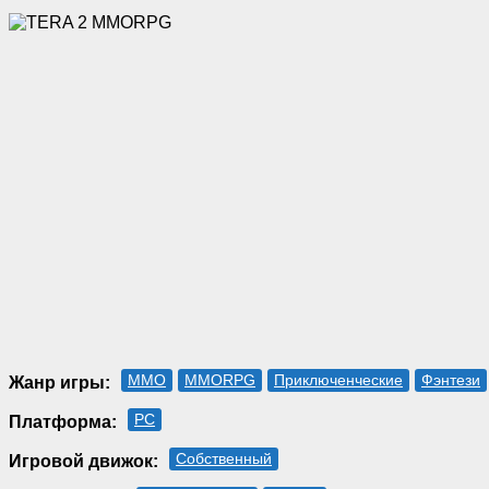
MMO
MMORPG
Приключенческие
Фэнтези
Жанр игры:
PC
Платформа:
Собственный
Игровой движок: