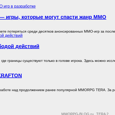
— игры, которые могут спасти жанр MMO
ете потеряться среди десятков анонсированных MMO-игр за послед
одой действий
е границы существуют только в голове игрока. Здесь можно исслед
 KRAFTON
 работе над продолжением ранее популярной MMORPG TERA. За разр
MMORPG-BLOG.ru
TERA 2