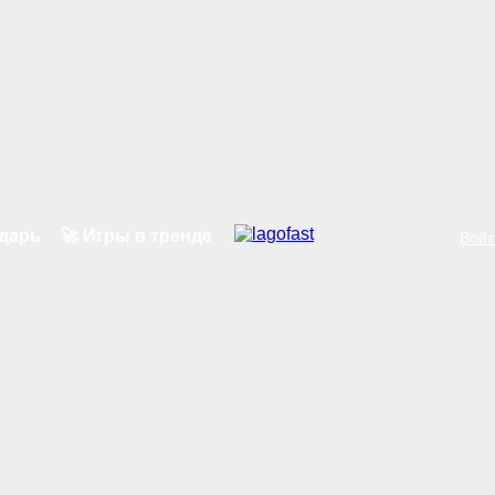
ндарь
🚀 Игры в тренде
Войт