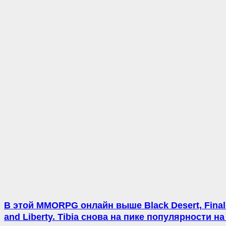
В этой MMORPG онлайн выше Black Desert, Final 
and Liberty. Tibia снова на пике популярности н