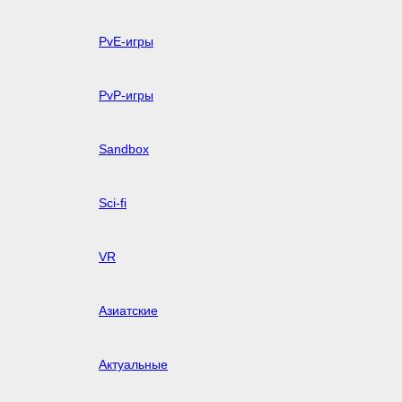
PvE-игры
PvP-игры
Sandbox
Sci-fi
VR
Азиатские
Актуальные