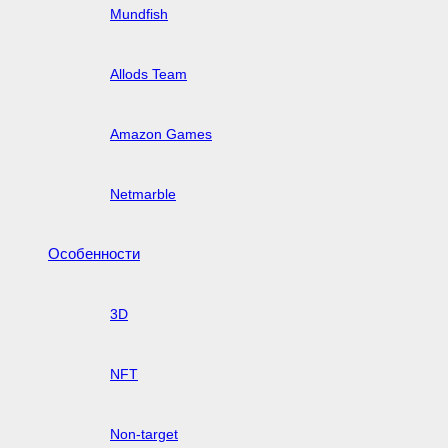
Mundfish
Allods Team
Amazon Games
Netmarble
Особенности
3D
NFT
Non-target