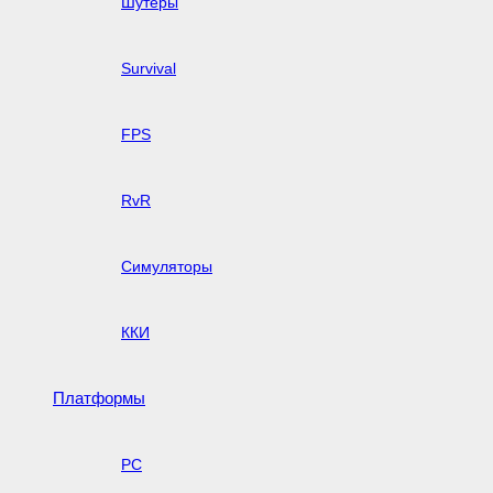
Шутеры
Survival
FPS
RvR
Симуляторы
ККИ
Платформы
PC