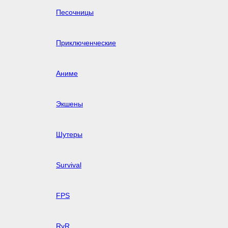
Песочницы
Приключенческие
Аниме
Экшены
Шутеры
Survival
FPS
RvR