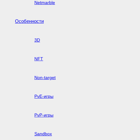
Netmarble
Особенности
3D
NFT
Non-target
PvE-игры
PvP-игры
Sandbox