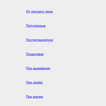
От третьего лица
Популярные
Постапокалипсис
Пошаговые
Про выживание
Про зомби
Про магию