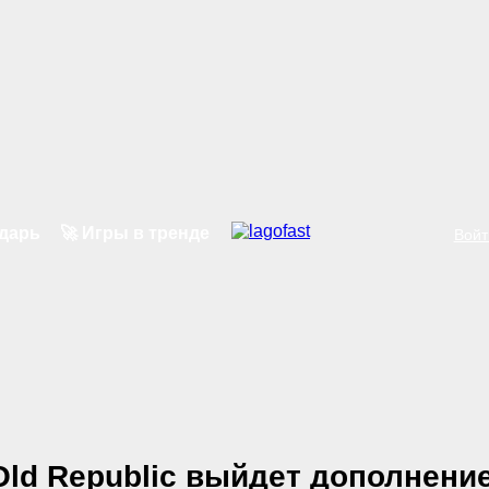
ндарь
🚀 Игры в тренде
Войт
Old Republic выйдет дополнение 