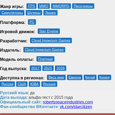
FPS
MMO
MMORPG
Песочницы
Жанр игры:
Симуляторы
Шутеры
Экшен
PC
Платформа:
Star Engine
Игровой движок:
Cloud Imperium Games
Разработчик:
Cloud Imperium Games
Издатель:
Платные
Модель оплаты:
2017
2025
2026
Год выпуска:
Весь мир
Европа
Китай
Корея
Доступна в регионах:
Россия
США
ЮВА
Япония
Русский язык
: да
Дата выхода
: альфа-тест с 2015 года
Официальный сайт
:
robertsspaceindustries.com
Фан-сообщество ВКонтакте
:
vk.com/starcitizen