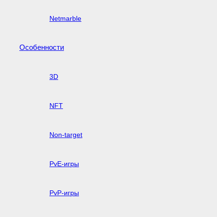
Netmarble
Особенности
3D
NFT
Non-target
PvE-игры
PvP-игры