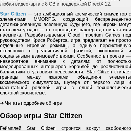
любая видеокарта с 8 GB и поддержкой DirectX 12.
Star Citizen
— это амбициозный космический симулятор с
элементами MMORPG, создающий беспрецедентно
детализированную вселенную будущего, где игроки могут
стать кем угодно — от торговца и шахтёра до пирата или
наёмника. Разрабатываемая Cloud Imperium Games под
руководством Криса Робертса, игра предлагает не просто
отдельные игровые режимы, а единую персистивную
вселенную с реалистичной физикой, экономикой и
социальными взаимодействиями. Особенность проекта —
невероятное внимание к деталям: от полностью
моделированных интерьеров кораблей до реалистичной
баллистики в условиях невесомости. Star Citizen стирает
границы между жанрами, объединяя элементы
космического симулятора, шутера от первого лица и
масштабной ролевой игры в одной технологически
сложной экосистеме.
➜ Читать подробнее об игре
Обзор игры Star Citizen
Геймплей Star Citizen строится вокруг свободного