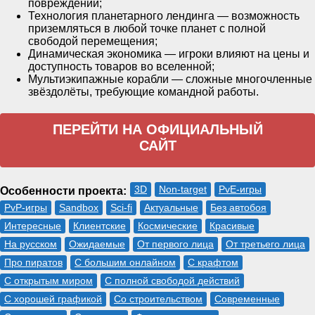
повреждений;
Технология планетарного лендинга — возможность
приземляться в любой точке планет с полной
свободой перемещения;
Динамическая экономика — игроки влияют на цены и
доступность товаров во вселенной;
Мультиэкипажные корабли — сложные многочленные
звёздолёты, требующие командной работы.
ПЕРЕЙТИ НА ОФИЦИАЛЬНЫЙ
САЙТ
3D
Non-target
PvE-игры
Особенности проекта:
PvP-игры
Sandbox
Sci-fi
Актуальные
Без автобоя
Интересные
Клиентские
Космические
Красивые
На русском
Ожидаемые
От первого лица
От третьего лица
Про пиратов
С большим онлайном
С крафтом
С открытым миром
С полной свободой действий
С хорошей графикой
Со строительством
Современные