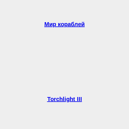
Мир кораблей
Torchlight III