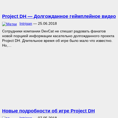
Project DH — Долгожданное геймплейное видео
Intrigan
—
25.06.2018
Сотрудники компании DevCat не спешат радовать фанатов
новой порцией информации касательно долгожданного проекта
Project DH. Длительное время об игре было мало что известно.
Но,…
Новые подробности об игре Project DH
Intrigan
—
07.05.2018