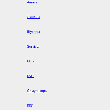
Аниме
Экшены
Шутеры
Survival
FPS
RvR
Симуляторы
ККИ