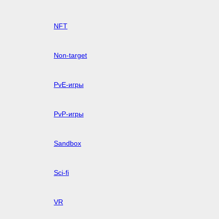
NFT
Non-target
PvE-игры
PvP-игры
Sandbox
Sci-fi
VR