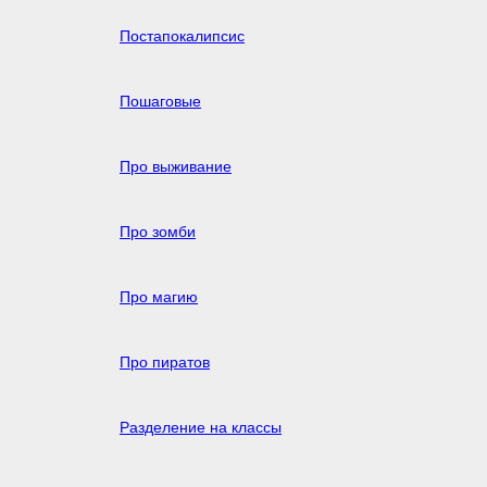
Постапокалипсис
Пошаговые
Про выживание
Про зомби
Про магию
Про пиратов
Разделение на классы