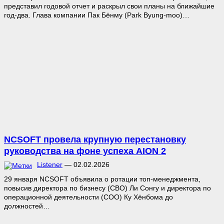
представил годовой отчет и раскрыл свои планы на ближайшие
год-два. Глава компании Пак Бёнму (Park Byung-moo)…
NCSOFT провела крупную перестановку
руководства на фоне успеха AION 2
Listener
—
02.02.2026
29 января NCSOFT объявила о ротации топ-менеджмента,
повысив директора по бизнесу (CBO) Ли Сонгу и директора по
операционной деятельности (COO) Ку Хёнбома до
должностей…