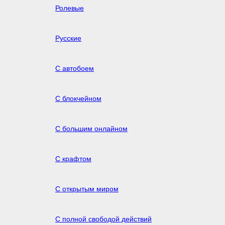
Ролевые
Русские
С автобоем
С блокчейном
С большим онлайном
С крафтом
С открытым миром
С полной свободой действий