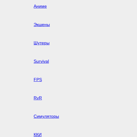
Аниме
Экшены
Шутеры
Survival
FPS
RvR
Симуляторы
ККИ