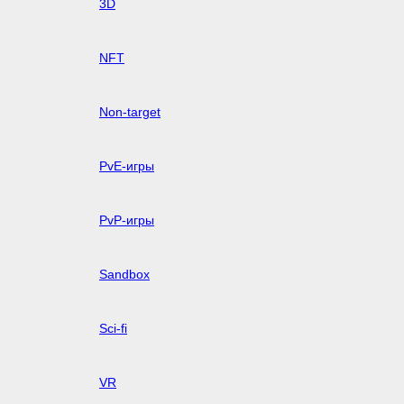
3D
NFT
Non-target
PvE-игры
PvP-игры
Sandbox
Sci-fi
VR