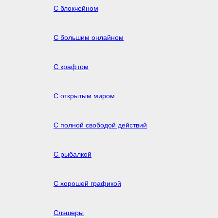
С блокчейном
С большим онлайном
С крафтом
С открытым миром
С полной свободой действий
С рыбалкой
С хорошей графикой
Слэшеры