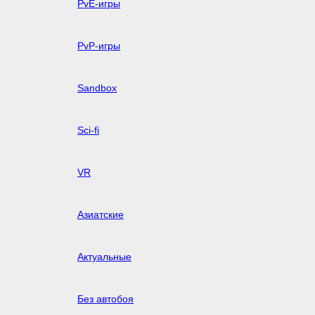
PvE-игры
PvP-игры
Sandbox
Sci-fi
VR
Азиатские
Актуальные
Без автобоя