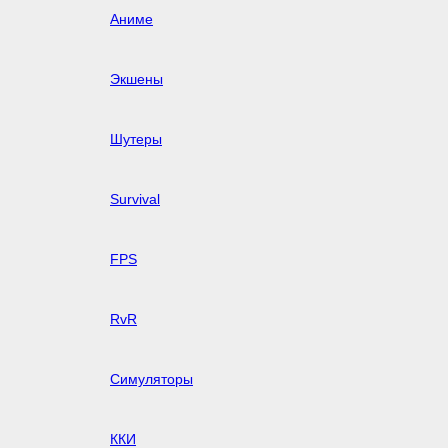
Аниме
Экшены
Шутеры
Survival
FPS
RvR
Симуляторы
ККИ