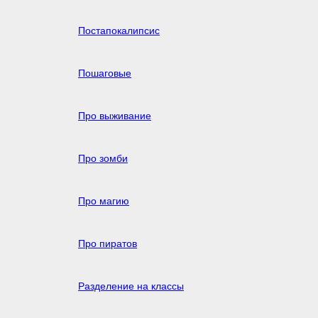
Постапокалипсис
Пошаговые
Про выживание
Про зомби
Про магию
Про пиратов
Разделение на классы