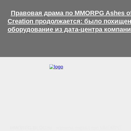
Правовая драма по MMORPG Ashes o
Creation продолжается: было похище
оборудование из дата-центра компан
MMORPG-BLOG.ru
- игровой портал про MMORPG