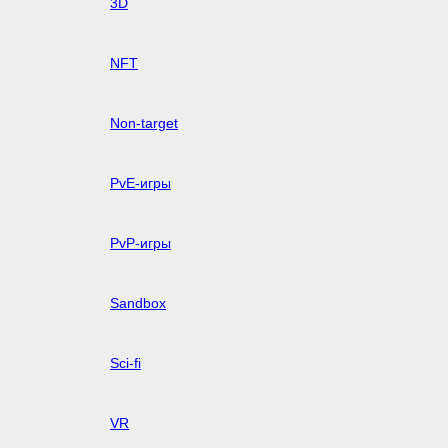
3D
NFT
Non-target
PvE-игры
PvP-игры
Sandbox
Sci-fi
VR