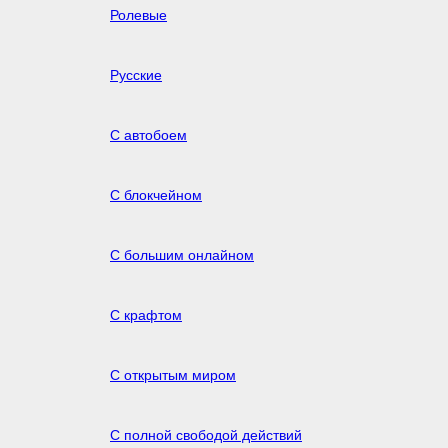
Ролевые
Русские
С автобоем
С блокчейном
С большим онлайном
С крафтом
С открытым миром
С полной свободой действий