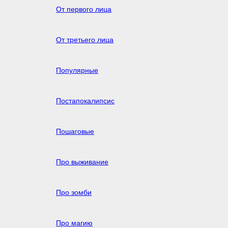
От первого лица
От третьего лица
Популярные
Постапокалипсис
Пошаговые
Про выживание
Про зомби
Про магию