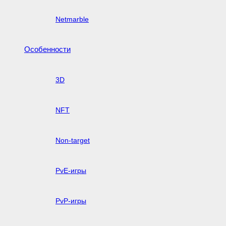
Netmarble
Особенности
3D
NFT
Non-target
PvE-игры
PvP-игры