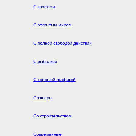
С крафтом
С открытым миром
С полной свободой действий
С рыбалкой
С хорошей графикой
Слэшеры
Со строительством
Современные