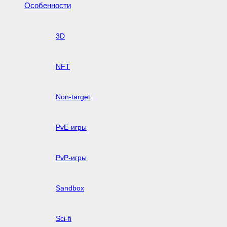
Особенности
3D
NFT
Non-target
PvE-игры
PvP-игры
Sandbox
Sci-fi