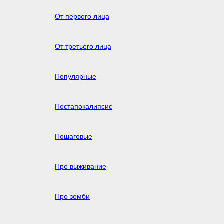
От первого лица
От третьего лица
Популярные
Постапокалипсис
Пошаговые
Про выживание
Про зомби