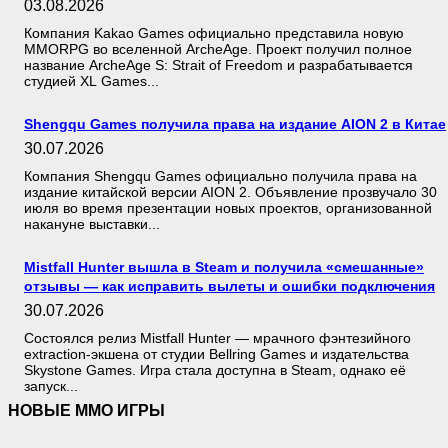
03.08.2026
Компания Kakao Games официально представила новую
MMORPG во вселенной ArcheAge. Проект получил полное
название ArcheAge S: Strait of Freedom и разрабатывается
студией XL Games...
Shengqu Games получила права на издание AION 2 в Китае
30.07.2026
Компания Shengqu Games официально получила права на
издание китайской версии AION 2. Объявление прозвучало 30
июля во время презентации новых проектов, организованной
накануне выставки...
Mistfall Hunter вышла в Steam и получила «смешанные»
отзывы — как исправить вылеты и ошибки подключения
30.07.2026
Состоялся релиз Mistfall Hunter — мрачного фэнтезийного
extraction-экшена от студии Bellring Games и издательства
Skystone Games. Игра стала доступна в Steam, однако её
запуск...
НОВЫЕ MMO ИГРЫ