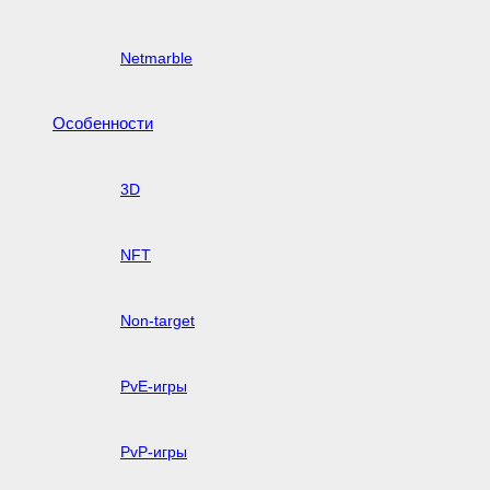
Netmarble
Особенности
3D
NFT
Non-target
PvE-игры
PvP-игры