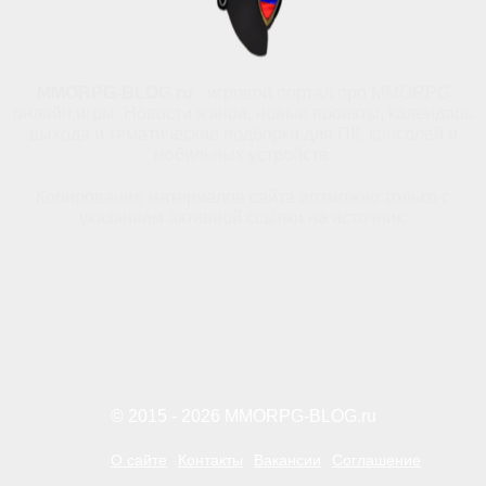
MMORPG-BLOG.ru
- игровой портал про MMORPG
онлайн игры. Новости жанра, новые проекты, календарь
выхода и тематические подборки для ПК, консолей и
мобильных устройств.
Копирование материалов сайта возможно только с
указанием активной ссылки на источник.
© 2015 - 2026 MMORPG-BLOG.ru
О сайте
Контакты
Вакансии
Соглашение