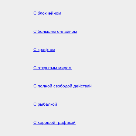
С блокчейном
С большим онлайном
С крафтом
С открытым миром
С полной свободой действий
С рыбалкой
С хорошей графикой