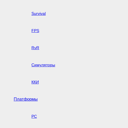
Survival
FPS
RvR
Симуляторы
ККИ
Платформы
PC