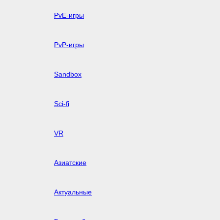
PvE-игры
PvP-игры
Sandbox
Sci-fi
VR
Азиатские
Актуальные