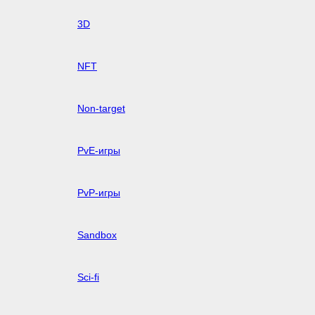
3D
NFT
Non-target
PvE-игры
PvP-игры
Sandbox
Sci-fi