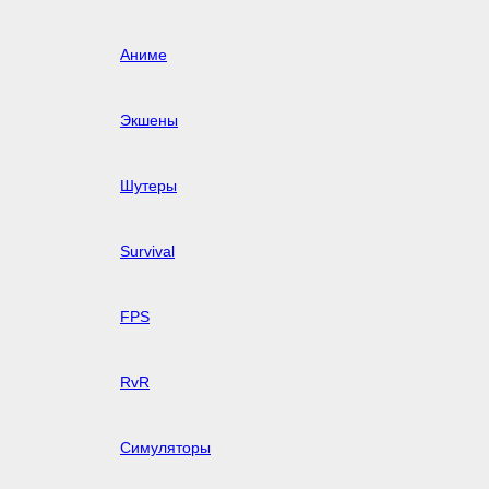
Аниме
Экшены
Шутеры
Survival
FPS
RvR
Симуляторы