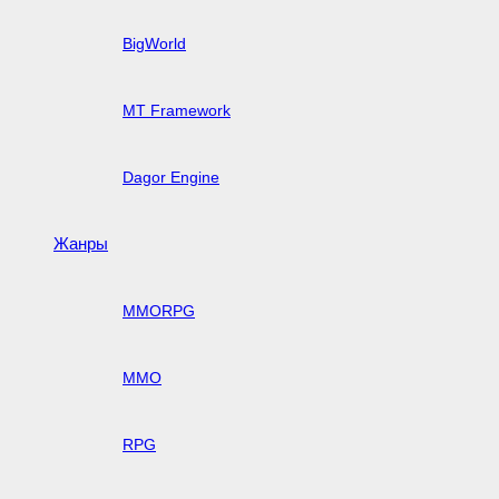
BigWorld
MT Framework
Dagor Engine
Жанры
MMORPG
MMO
RPG