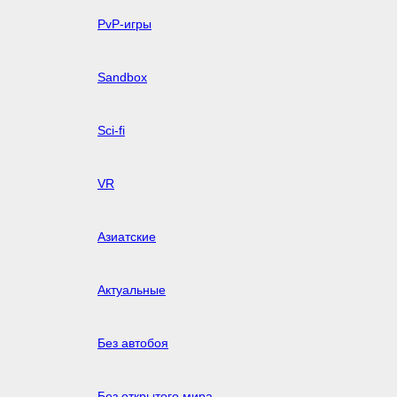
PvP-игры
Sandbox
Sci-fi
VR
Азиатские
Актуальные
Без автобоя
Без открытого мира