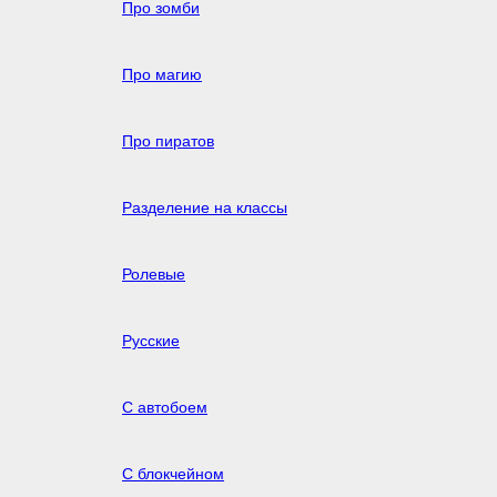
Про зомби
Про магию
Про пиратов
Разделение на классы
Ролевые
Русские
С автобоем
С блокчейном